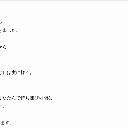
ら
きました。
から
ど）は実に様々。
りたたんで持ち運び可能な
す。
います。