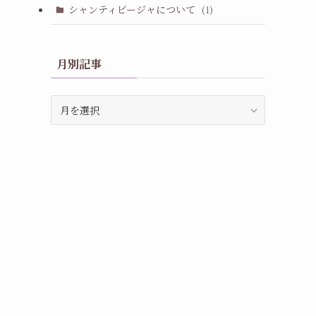
シャンティビージャについて
(1)
月別記事
月
別
記
事