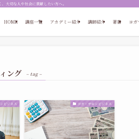
く、大切な人や社会に貢献したい方へ。
HOME
講座一覧
アカデミー紹介
講師紹介
著書
ヨガ
ィング
– tag –
ロンビジネス
ヨガ・サロンビジネス